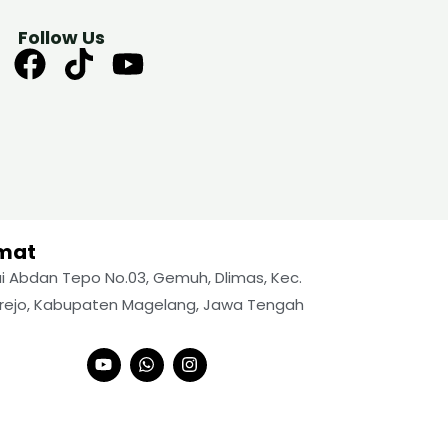
Follow Us
mat
yai Abdan Tepo No.03, Gemuh, Dlimas, Kec.
rejo, Kabupaten Magelang, Jawa Tengah
Y
W
I
o
h
n
u
a
s
t
t
t
u
s
a
b
a
g