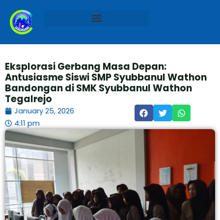
Skip
to
content
Kalender Akademik 2025/2026
Eksplorasi Gerbang Masa Depan:
Antusiasme Siswi SMP Syubbanul Wathon
Bandongan di SMK Syubbanul Wathon
Tegalrejo
January 25, 2026
4:11 pm