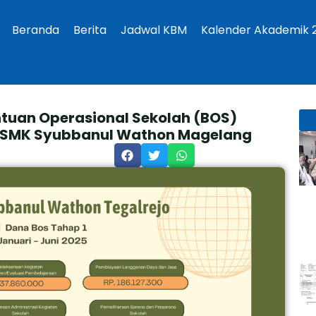
Beranda
Berita
Jadwal KBM
Kalender Akademik 
uan Operasional Sekolah (BOS)
– SMK Syubbanul Wathon Magelang