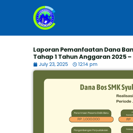
Skip
to
content
Laporan Pemanfaatan Dana Bant
Tahap 1 Tahun Anggaran 2025 
July 23, 2025
12:14 pm