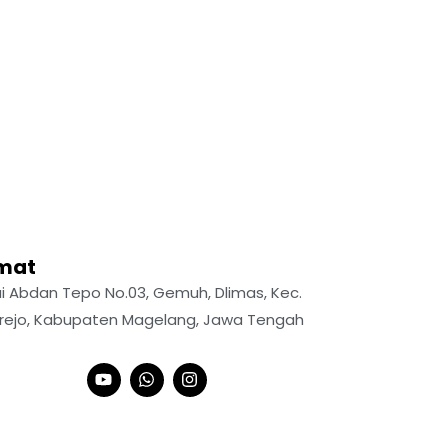
mat
yai Abdan Tepo No.03, Gemuh, Dlimas, Kec.
rejo, Kabupaten Magelang, Jawa Tengah
Y
W
I
o
h
n
u
a
s
t
t
t
u
s
a