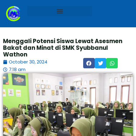
Skip
to
content
Kalender Akademik 2025/2026
Menggali Potensi Siswa Lewat Asesmen
Bakat dan Minat di SMK Syubbanul
Wathon
October 30, 2024
7:18 am